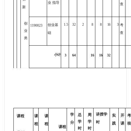
业
指导
查
新
创
1.5
32
2
8
8
16
3
创业基
考
1190023
业
础
查
类
小计
3
64
16
16
32
讲授学
学
总
周
实
开
考
课程
课
课
学
学
时
分
践
课
核
程
程
课程
时
时