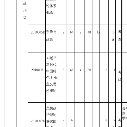
政
论体系
治
概论
类
形势与
考
2010005D
2
64
2
48
16
1-
政策
查
8
习近平
新时代
20100061
3
48
4
36
12
1
中国特
考
色
社会
试
主义思
想概论
思想政
每
期
治理论
学
2
32
32
1-
考
2010007D
课实践