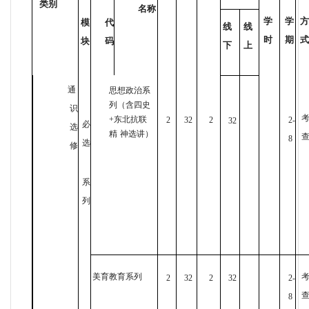
类别
名称
学
学
方
模
代
线
线
时
期
式
块
码
下
上
通
思想政治系
列（含四史
识
+
东北抗联
2
32
2
2-
32
必
选
精
神选讲）
8
选
修
系
列
美育教育系列
2
32
2
32
2-
8