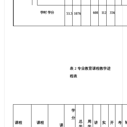
学时
学分
608
112
356
53.5
1076
表
2
专业教育课程教学进
程表
学
分
总
周
课程
课程
讲
实
开
考
课
学
学