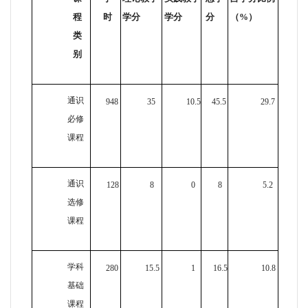
程
时
学分
学分
分
（
%
）
类
别
通识
948
35
10.5
45.5
29.7
必修
课程
通识
128
8
0
8
5.2
选修
课程
学科
280
15.5
1
16.5
10.8
基础
课程