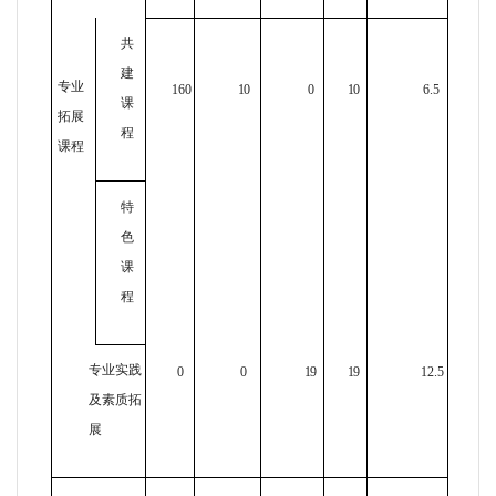
共
建
专业
160
10
0
10
6.5
课
拓展
程
课程
特
色
课
程
专业实践
0
0
19
19
12.5
及素质拓
展