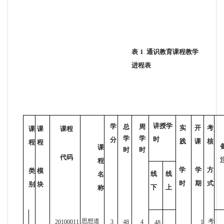
表
1
通识教育课程教学
进程表
讲授学
学
总
周
实
开
考
课
课
课程
学
学
时
分
践
课
核
程
程
课
时
时
代码
程
学
学
方
类
模
线
线
名
时
期
式
别
块
下
上
称
思想道
考
20100011
3
48
4
1
48