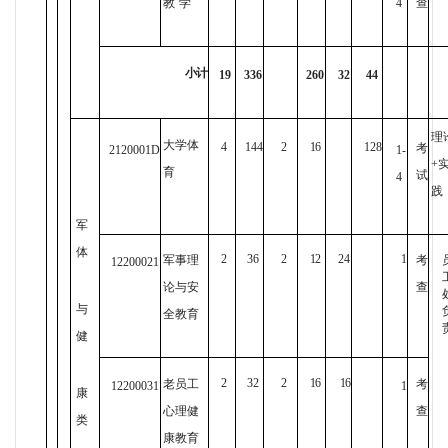
教
学
4
查
小计
19
336
260
32
44
理
大学体
4
144
2
16
128
考
2120001D
1-
+
育
试
4
践
军
体
2
36
2
12
24
1
军事理
考
12200021
论与安
查
与
全教育
健
2
32
2
16
16
老员工
考
12200031
1
康
心理健
查
类
康教育