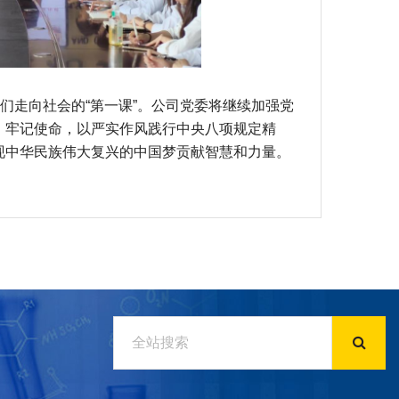
们走向社会的“第一课”。公司党委将继续加强党
、牢记使命，以严实作风践行中央八项规定精
现中华民族伟大复兴的中国梦贡献智慧和力量。