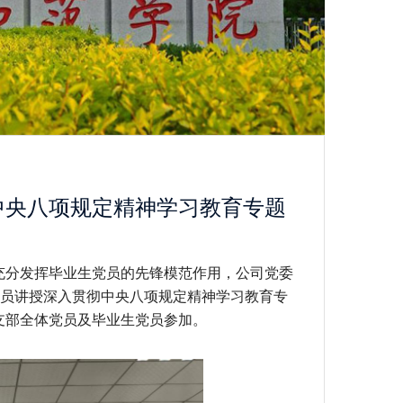
中央八项规定精神学习教育专题
充分发挥毕业生党员的先锋模范作用，公司党委
员工党员讲授深入贯彻中央八项规定精神学习教育专
支部全体党员及毕业生党员参加。