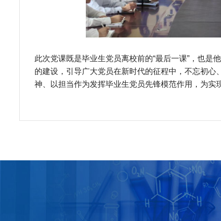
此次党课既是毕业生党员离校前的“最后一课”，也是他
的建设，引导广大党员在新时代的征程中，不忘初心
神、以担当作为发挥毕业生党员先锋模范作用，为实