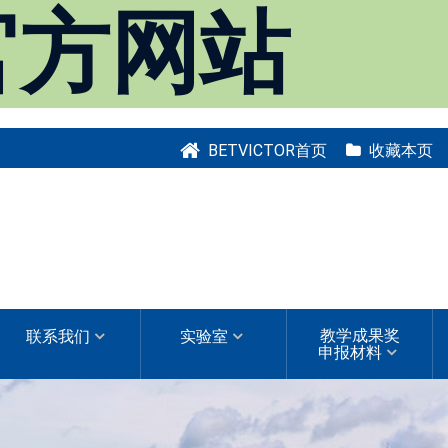
德官方网站
BETVICTOR首页
收藏本页
教学成果奖
联系我们
实验室
申报材料