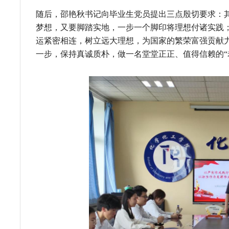
随后，邵艳秋书记向毕业生党员提出三点殷切要求：
梦想，又要脚踏实地，一步一个脚印将理想付诸实践
运紧密相连，树立远大理想，为国家的繁荣富强贡献
一步，保持真诚质朴，做一名堂堂正正、值得信赖的