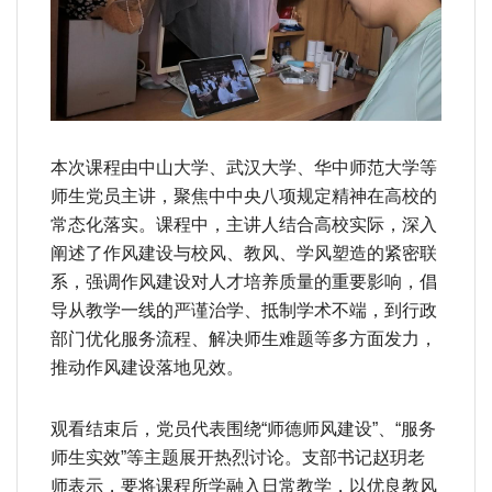
本次课程由中山大学、武汉大学、华中师范大学等
师生党员主讲，聚焦中中央八项规定精神在高校的
常态化落实。课程中，主讲人结合高校实际，深入
阐述了作风建设与校风、教风、学风塑造的紧密联
系，强调作风建设对人才培养质量的重要影响，倡
导从教学一线的严谨治学、抵制学术不端，到行政
部门优化服务流程、解决师生难题等多方面发力，
推动作风建设落地见效。
观看结束后，党员代表围绕“师德师风建设”、“服务
师生实效”等主题展开热烈讨论。支部书记赵玥老
师表示，要将课程所学融入日常教学，以优良教风