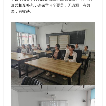
形式相互补充，确保学习全覆盖，无遗漏，有效
果，有收获。