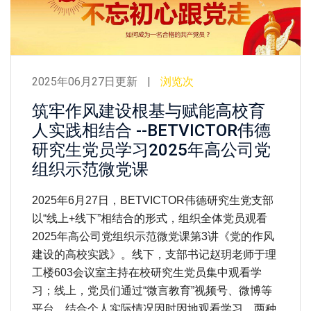
2025年06月27日更新
浏览
次
筑牢作风建设根基与赋能高校育
人实践相结合 --BETVICTOR伟德
研究生党员学习2025年高公司党
组织示范微党课
2025年6月27日，BETVICTOR伟德研究生党支部
以“线上+线下”相结合的形式，组织全体党员观看
2025年高公司党组织示范微党课第3讲《党的作风
建设的高校实践》。线下，支部书记赵玥老师于理
工楼603会议室主持在校研究生党员集中观看学
习；线上，党员们通过“微言教育”视频号、微博等
平台，结合个人实际情况因时因地观看学习。两种