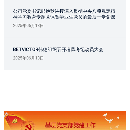
公司党委书记邵艳秋讲授深入贯彻中央八项规定精
神学习教育专题党课暨毕业生党员的最后一堂党课
2025年06月13日
BETVICTOR伟德组织召开考风考纪动员大会
2025年06月13日