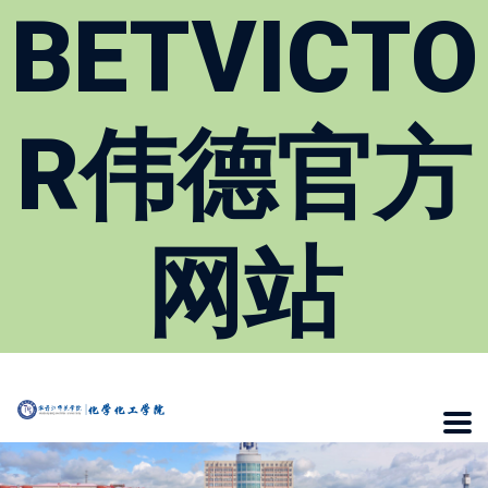
BETVICTO
R伟德官方
网站