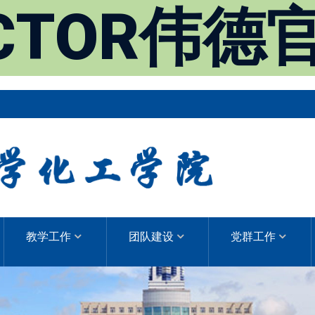
ICTOR伟
教学工作
团队建设
党群工作