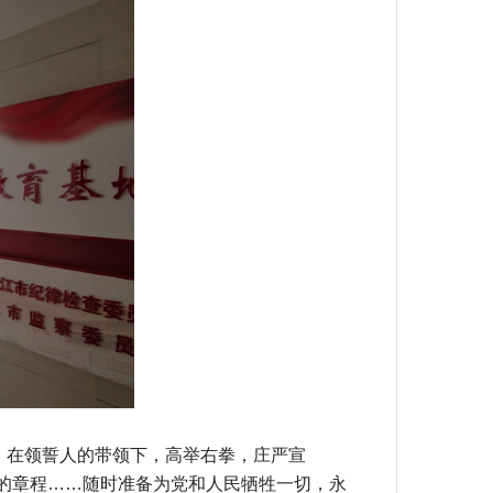
，在领誓人的带领下，高举右拳，庄严宣
的章程……随时准备为党和人民牺牲一切，永