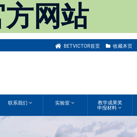
德官方网站
BETVICTOR首页
收藏本页
教学成果奖
联系我们
实验室
申报材料