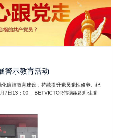
开展警示教育活动
强化廉洁教育建设，持续提升党员党性修养、纪
13：00 ，BETVICTOR伟德组织师生党