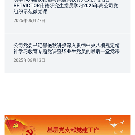
BETVICTOR伟德研究生党员学习2025年高公司党
组织示范微党课
2025年06月27日
公司党委书记邵艳秋讲授深入贯彻中央八项规定精
神学习教育专题党课暨毕业生党员的最后一堂党课
2025年06月13日