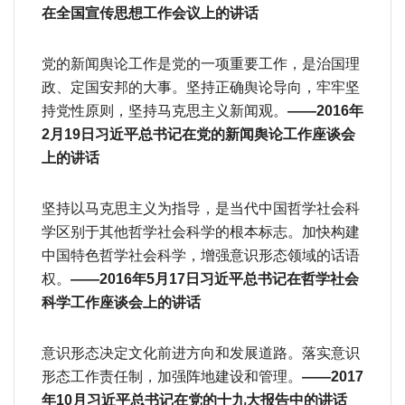
在全国宣传思想工作会议上的讲话
党的新闻舆论工作是党的一项重要工作，是治国理
政、定国安邦的大事。坚持正确舆论导向，牢牢坚
持党性原则，坚持马克思主义新闻观。
——2016年
2月19日习近平总书记在党的新闻舆论工作座谈会
上的讲话
坚持以马克思主义为指导，是当代中国哲学社会科
学区别于其他哲学社会科学的根本标志。加快构建
中国特色哲学社会科学，增强意识形态领域的话语
权。
——2016年5月17日习近平总书记在哲学社会
科学工作座谈会上的讲话
意识形态决定文化前进方向和发展道路。落实意识
形态工作责任制，加强阵地建设和管理。
——2017
年10月习近平总书记在党的十九大报告中的讲话