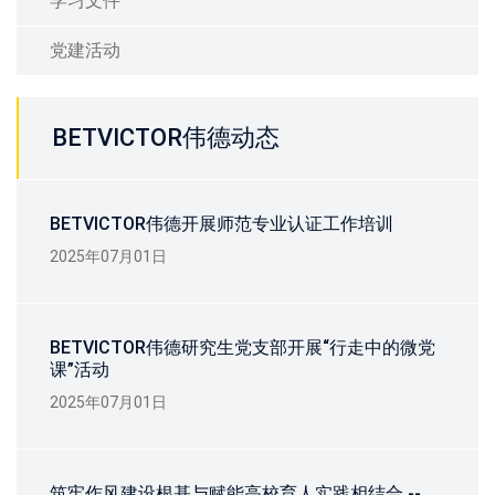
学习文件
党建活动
BETVICTOR伟德动态
BETVICTOR伟德开展师范专业认证工作培训
2025年07月01日
BETVICTOR伟德研究生党支部开展“行走中的微党
课”活动
2025年07月01日
筑牢作风建设根基与赋能高校育人实践相结合 --